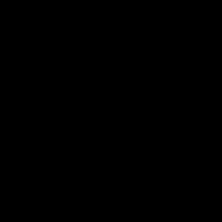
회원가
로그인
입