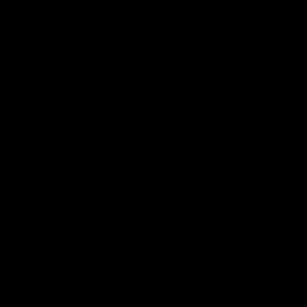
회원가
로그인
카지노
스포츠
입
검색