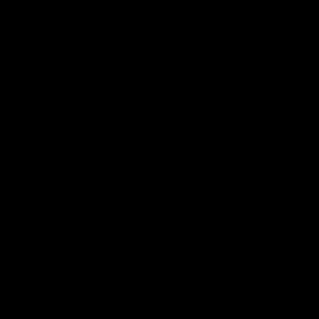
회원가
로그인
입