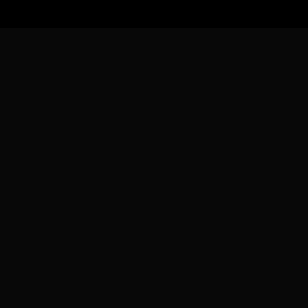
메뉴
검색
채팅
리워드
스포츠
카지노
스포츠