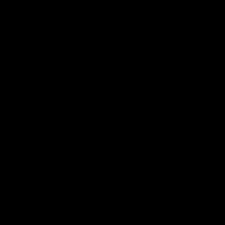
회원가
로그인
입