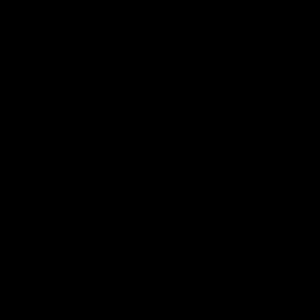
회원가
로그인
입