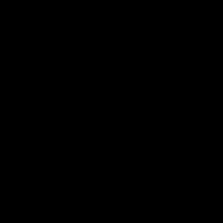
회원가
로그인
입