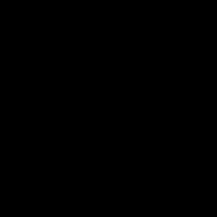
회원가
로그인
입