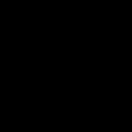
회원가
로그인
입