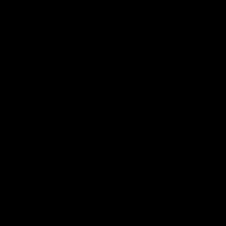
회원가
로그인
입