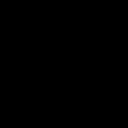
회원가
로그인
입