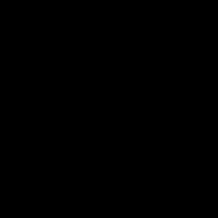
회원가
로그인
입