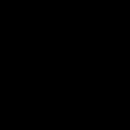
회원가
로그인
카지노
스포츠
입
검색