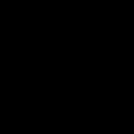
회원가
로그인
입