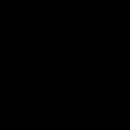
회원가
로그인
카지노
스포츠
입
검색