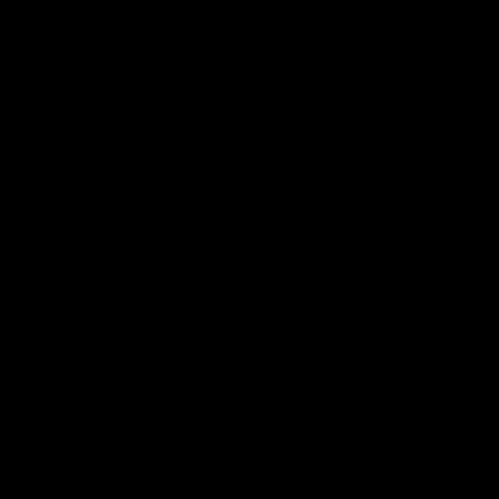
회원가
로그인
입