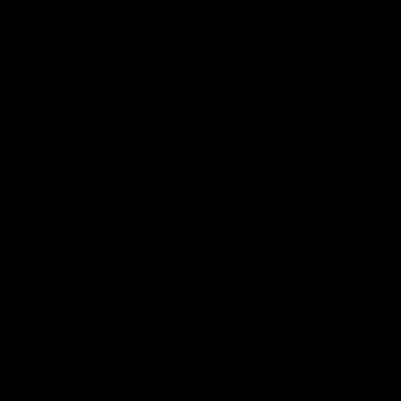
회원가
로그인
입