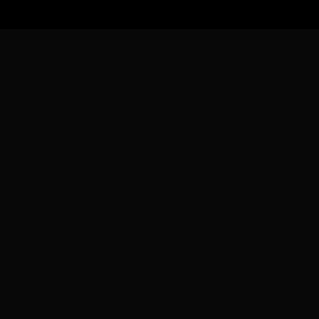
메뉴
검색
채팅
리워드
스포츠
카지노
스포츠