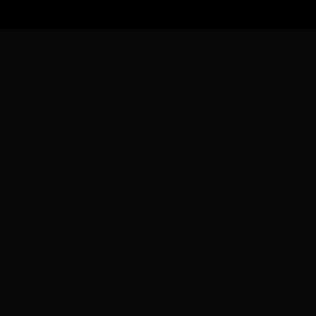
메뉴
검색
채팅
리워드
스포츠
카지노
스포츠