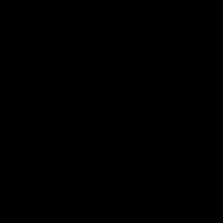
회원가
로그인
입