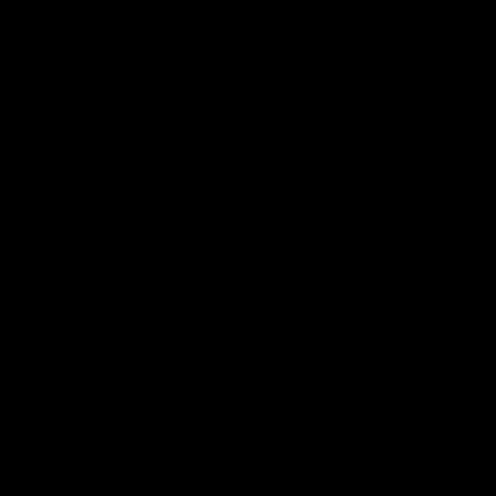
회원가
로그인
입