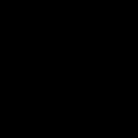
회원가
로그인
입