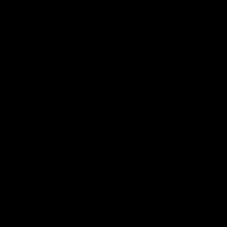
회원가
로그인
입