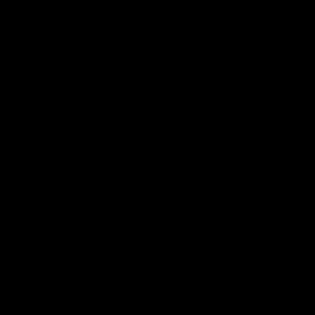
회원가
로그인
입