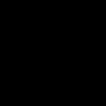
회원가
로그인
입