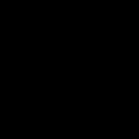
회원가
로그인
입