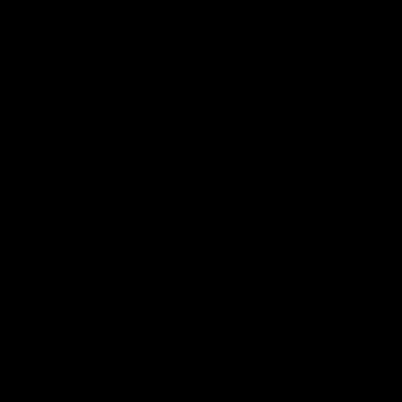
회원가
로그인
입