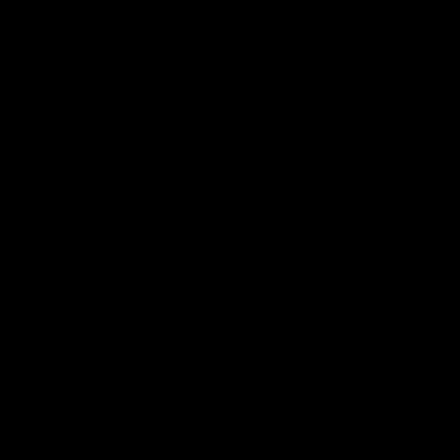
회원가
로그인
입