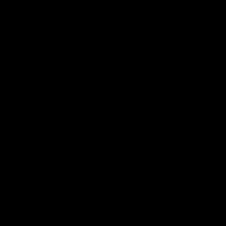
회원가
로그인
입