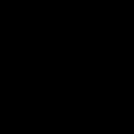
회원가
로그인
카지노
스포츠
입
검색