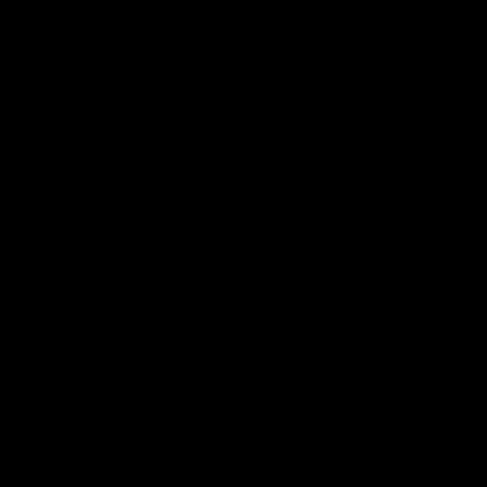
회원가
로그인
입