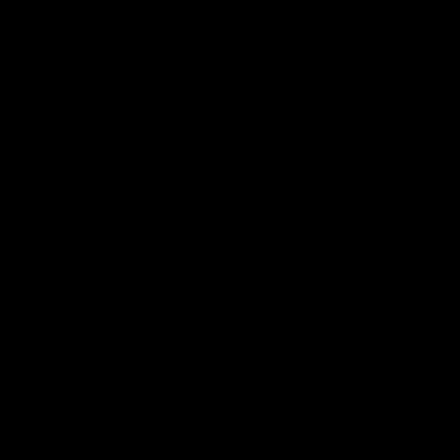
회원가
로그인
입